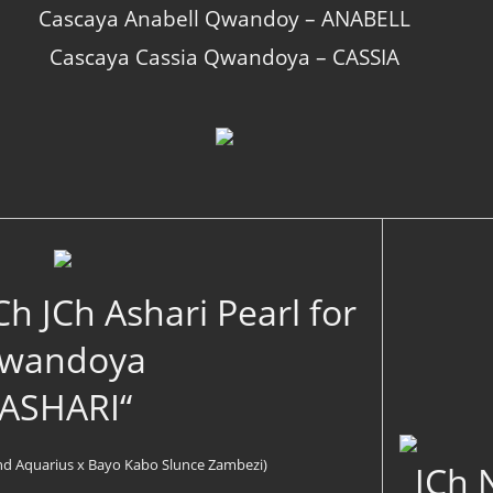
Cascaya Anabell Qwandoy – ANABELL
Cascaya Cassia Qwandoya – CASSIA
Ch JCh Ashari Pearl for
wandoya
„ASHARI“
 Aquarius x Bayo Kabo Slunce Zambezi)
JCh 