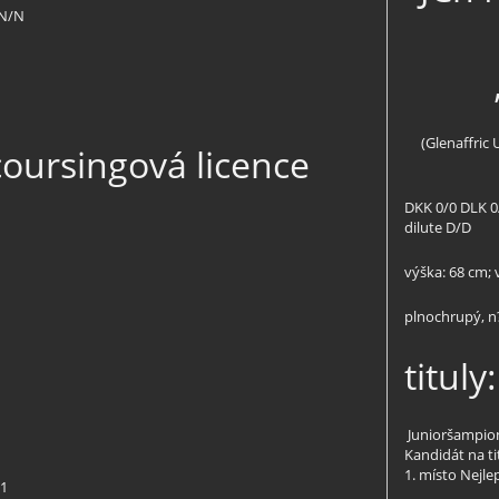
 N/N
(Glenaffric
coursingová licence
DKK 0/0 DLK 0
dilute D/D
výška: 68 cm; 
plnochrupý, n
tituly:
Junioršampio
Kandidát na t
1. místo Nejle
11