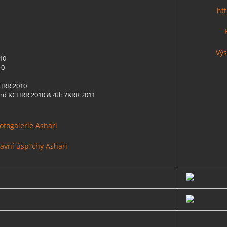
ht
Výs
10
10
HRR 2010
d KCHRR 2010 & 4th ?KRR 2011
otogalerie Ashari
tavní úsp?chy Ashari