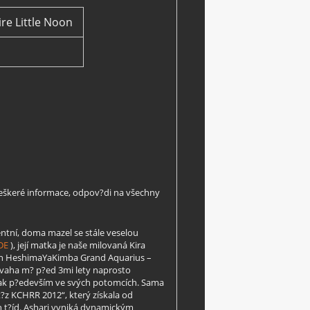
re Little Noon
veškeré informace, odpov?di na všechny
ntní, doma mazel se stále veselou
DE
), její matka je naše milovaná Kira
iCh HeshimaYaKimba Grand Aquarius –
 povaha m? p?ed 3mi lety naprosto
m, tak p?edevším ve svých potomcích. Sama
t?z KCHRR 2012“, který získala od
ch t?íd. Ashari vyniká dynamickým