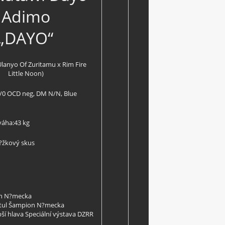
Adimo
„DAYO“
 Ulanyo Of Zuritamu x Rim Fire
Little Noon)
/0 OCD neg, DM N/N, Blue
váha:43 kg
?žkový skus
n N?mecka
itul Šampion N?mecka
pší hlava Speciální výstava DZRR