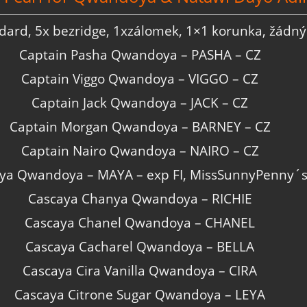
dard, 5x bezridge, 1xzálomek, 1×1 korunka, žádný
Captain Pasha Qwandoya – PASHA – CZ
Captain Viggo Qwandoya – VIGGO – CZ
Captain Jack Qwandoya – JACK – CZ
Captain Morgan Qwandoya – BARNEY – CZ
Captain Nairo Qwandoya – NAIRO – CZ
ya Qwandoya – MAYA – exp FI, MissSunnyPenny´s
Cascaya Chanya Qwandoya – RICHIE
Cascaya Chanel Qwandoya – CHANEL
Cascaya Cacharel Qwandoya – BELLA
Cascaya Cira Vanilla Qwandoya – CIRA
Cascaya Citrone Sugar Qwandoya – LEYA