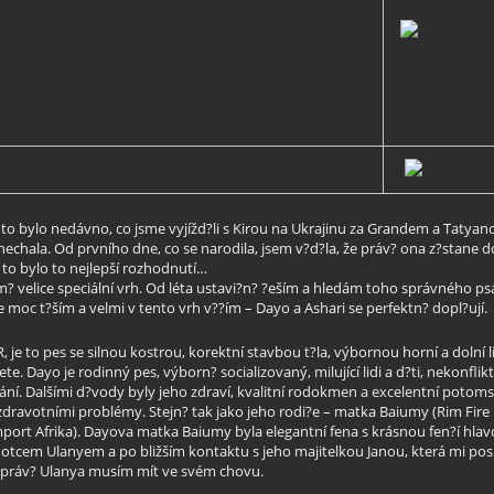
yby to bylo nedávno, co jsme vyjížd?li s Kirou na Ukrajinu za Grandem a Tatya
nechala. Od prvního dne, co se narodila, jsem v?d?la, že práv? ona z?stane do
e to bylo to nejlepší rozhodnutí…
o m? velice speciální vrh. Od léta ustavi?n? ?eším a hledám toho správného p
oc t?ším a velmi v tento vrh v??ím – Dayo a Ashari se perfektn? dopl?ují.
 je to pes se silnou kostrou, korektní stavbou t?la, výbornou horní a dolní l
. Dayo je rodinný pes, výborn? socializovaný, milující lidi a d?ti, nekonflik
. Dalšími d?vody byly jeho zdraví, kvalitní rodokmen a excelentní potoms
 zdravotními problémy. Stejn? tak jako jeho rodi?e – matka Baiumy (Rim Fire
import Afrika). Dayova matka Baiumy byla elegantní fena s krásnou fen?í hla
 otcem Ulanyem a po bližším kontaktu s jeho majitelkou Janou, která mi po
že práv? Ulanya musím mít ve svém chovu.