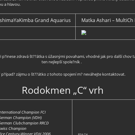
u a hlavou.
HeshimaYaKimba Grand Aquarius
Matka Ashari – MultiCh
i p?inese zdravá št??átka s úžasnými povahami, vhodné jak pro další chov 
ten nejlepší spole?ník .
 p?ípad? zájmu o št??átko z tohoto spojení m? neváhejte kontaktovat.
Rodokmen „C“ vrh
International Champion FCI
German Champion (VDH)
German Clubchampion RRCD
Swiss Champion
Vice Century-Winner VDH 2006
RSA CH