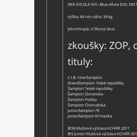
DKK 0/0 DLK 0/0 ; Blue dilute D/D, DM
výška: 64 cm; váha: 34 kg
plnochrupá, n?žkový skus
zkoušky: ZOP, 
tituly:
C.I.B. Interšampion
Grandšampion ?eské republiky
Šampion ?eské republiky
Šampion Slovenska
Šampion Polska
Šampion Chorvatska
Junioršampion ?R
Junioršampion N?mecka
BOB Klubová výstava KCHRR 2011
BIS Junior Klubová výstava KCHRR 20