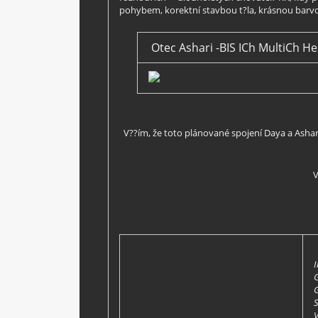
pohybem, korektní stavbou t?la, krásnou barvo
Otec Ashari -BIS ICh MultiCh 
V??ím, že toto plánované spojení Daya a Ashar
V