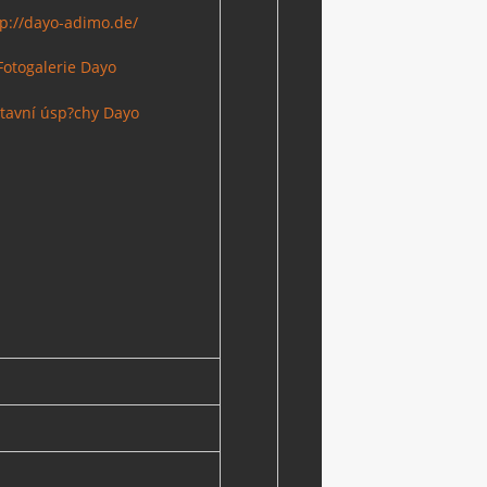
tp://dayo-adimo.de/
Fotogalerie Dayo
tavní úsp?chy Dayo