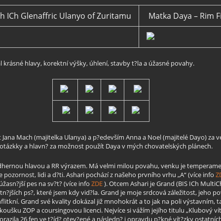
h ICh Glenaffric Ulanyo of Zuritamu
Matka Daya – Rim Fi
rásné hlavy, korektní výšky, úhlení, stavby t?la a úžasné povahy.
 Jana Mach (majitelka Ulanya) a p?edevším Anna a Noel (majitelé Dayo) za 
otázkky a hlavn? za možnost použít Daya v mých chovatelských plánech.
nádhernou hlavou a RR výrazem. Má velmi milou povahu, venku je temperame
e pozornost, lidi a d?ti. Ashari pochází z našeho prvního vrhu „A“ (více info
Z
žasn?jší pes na sv?t? (více info
ZDE
). Otcem Ashari je Grand (BIS ICh Mult
ektn?jších ps?, které jsem kdy vid?la. Grand je moje srdcová záležitost, jeho
onflitkní. Grand své kvality dokázal již mnohokrát a to jak na poli výstavní
koušku ZOP a coursingovou licenci. Nejvíce si vážím jejího titulu „Klubový ví
razila 26 fen ve t?íd? otev?ené a následn? i opravdu p?kné vít?zky ostatní