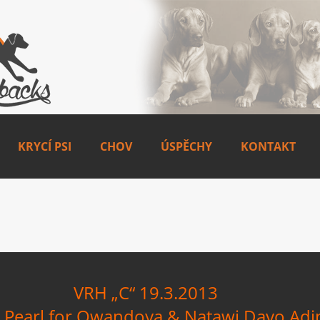
KRYCÍ PSI
CHOV
ÚSPĚCHY
KONTAKT
VRH „C“ 19.3.2013
i Pearl for Qwandoya & Natawi Dayo Ad