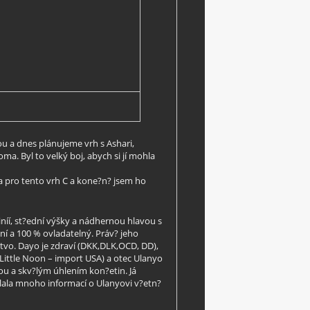
nou a dnes plánujeme vrh s Ashari,
ma. Byl to velký boj, abych si jí mohla
sa pro tento vrh C a kone?n? jsem ho
iníí, st?ední výšky a nádhernou hlavou s
tní a 100 % ovladatelný. Práv? jeho
tvo. Dayo je zdraví (DKK,DLK,OCD, DD),
 Little Noon – import USA) a otec Ulanyo
vou a skv?lým úhlením kon?etin. Já
slala mnoho informací o Ulanyovi v?etn?