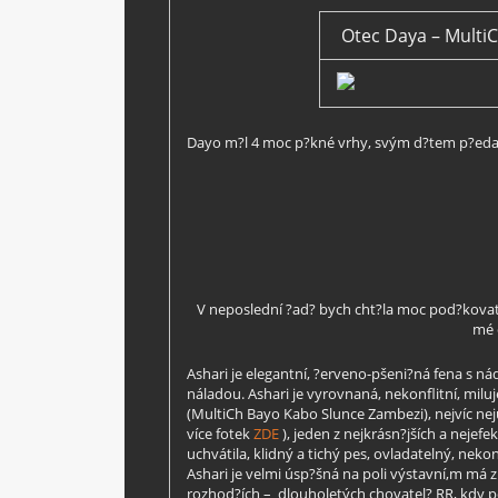
Otec Daya – MultiC
Dayo m?l 4 moc p?kné vrhy, svým d?tem p?edal k
V neposlední ?ad? bych cht?la moc pod?kovat
mé 
Ashari je elegantní, ?erveno-pšeni?ná fena s 
náladou. Ashari je vyrovnaná, nekonflitní, miluj
(MultiCh Bayo Kabo Slunce Zambezi), nejvíc nejú
více fotek
ZDE
), jeden z nejkrásn?jších a nejef
uchvátila, klidný a tichý pes, ovladatelný, nek
Ashari je velmi úsp?šná na poli výstavní,m má z
rozhod?ích – dlouholetých chovatel? RR, kdy po