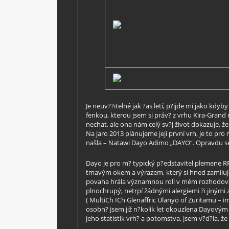
Je neuv??itelné jak ?as letí, p?ijde mi jako kd
fenkou, kterou jsem si práv? z vrhu Kira-Grand 
nechat, ale ona nám celý sv?j život dokazuje, ž
Na jaro 2013 plánujeme její první vrh, je to pr
našla – Natawi Dayo Adimo „DAYO“. Opravdu se m
Dayo je pro m? typický p?edstavitel plemene RR,
tmavým okem a výrazem, který si hned zamilujete
povaha hrála významnou roli v mém rozhodování
plnochrupý, netrpí žádnými alergiemi ?i jinými
( MultiCh ICh Glenaffric Ulanyo of Zuritamu – 
osobn? jsem již n?kolik let okouzlena Dayovým
jeho statistik vrh? a potomstva, jsem v?d?la, 