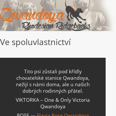
Ve spoluvlastnictví
Tito psi zůstali pod křídly
chovatelské stanice Qwandoya,
nežijí s námi doma, ale u našich
dobrých rodinných přátel.
VIKTORKA – One & Only Victoria
Qwandoya
ROSE —
Flavia Rose Qwandoya