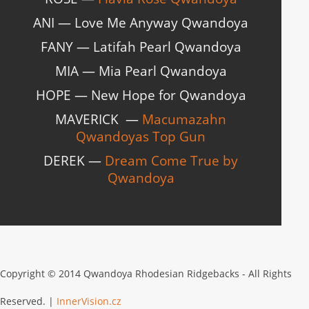
ANI — Love Me Anyway Qwandoya
FANY — Latifah Pearl Qwandoya
MIA — Mia Pearl Qwandoya
HOPE — New Hope for Qwandoya
MAVERICK —
Macumazahn
Qwandoyas Top Gun
DEREK —
Dream Come True by
Qwandoya
Copyright © 2014 Qwandoya Rhodesian Ridgebacks - All Rights
Reserved. |
InnerVision.cz